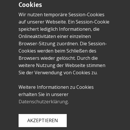
Datenverarbeitungssystemen
Cookies
gespeichert. Die Rechtsgrundlage für
Wir nutzen temporäre Session-Cookies
die Verarbeitung
auf unserer Webseite. Ein Session-Cookie
personenbezogener Daten ist § 53
speichert lediglich Informationen, die
KDG.
Onlineaktivitäten einer einzelnen
Browser-Sitzung zuordnen. Die Session-
Sofern wir Ihnen kein
Cookies werden beim Schließen des
Stellenangebot machen können, Sie
Browsers wieder gelöscht. Durch die
ein Stellenangebot ablehnen oder
weitere Nutzung der Webseite stimmen
Ihre Bewerbung zurückziehen,
Sie der Verwendung von Cookies zu.
behalten wir uns das Recht vor, die
von Ihnen übermittelten Daten auf
Weitere Informationen zu Cookies
Grundlage unserer berechtigten
erhalten Sie in unserer
Interessen (§ 6 Abs. 1 lit. g KDG) bis
Datenschutzerklärung
.
zu 6 Monate ab der Beendigung des
Bewerbungsverfahrens (Ablehnung
oder Zurückziehen der Bewerbung)
AKZEPTIEREN
bei uns aufzubewahren.